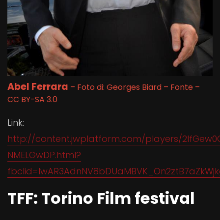
Abel Ferrara
– Foto di: Georges Biard – Fonte –
CC BY-SA 3.0
Link:
http://content.jwplatform.com/players/2IfGew0
NMELGwDP.html?
fbclid=IwAR3AdnNV8bDUaMBVK_On2ztB7aZkWjkg
TFF: Torino Film festival