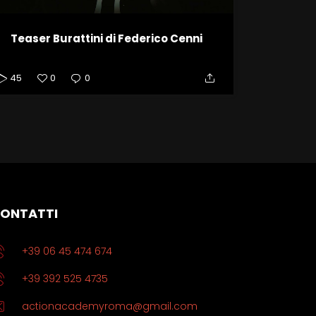
Teaser Burattini di Federico Cenni
45
0
0
ONTATTI
+39 06 45 474 674
+39 392 525 4735
actionacademyroma@gmail.com