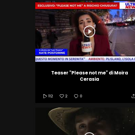
Teaser "Please not me" di Moira
Cerasia
112
2
0