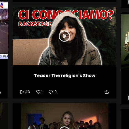
Teaser The religion's Show
43
1
0