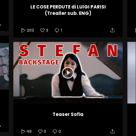
LE COSE PERDUTE di LUIGI PARISI
(Treailer sub. ENG)
203
3
1
Teaser Sofia
49
0
0