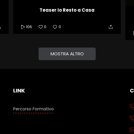
Teaser Io Resto a Casa
106
0
0
MOSTRA ALTRO
LINK
C
Percorso Formativo