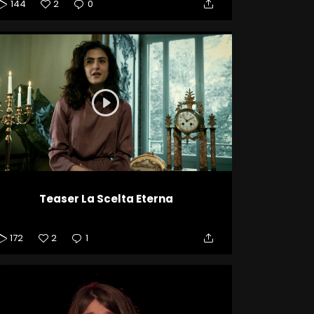
144
2
0
Teaser La Scelta Eterna
172
2
1