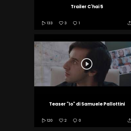
Trailer C'hai 5
133
3
1
Teaser "Io" di Samuele Pallottini
120
2
0