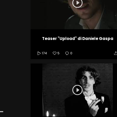
Teaser "Upload" di Daniele Gaspa
174
5
0