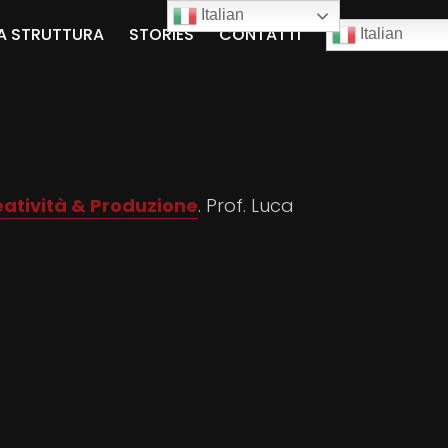
Italian
A STRUTTURA
STORIES
CONTATTI
Italian
eatività & Produzione
. Prof. Luca