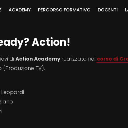
E
ACADEMY
PERCORSO FORMATIVO
DOCENTI
L
eady? Action!
ievi di
Action Academy
realizzato nel
corso di Cr
o (Produzione TV).
ni Leopardi
oziano
i