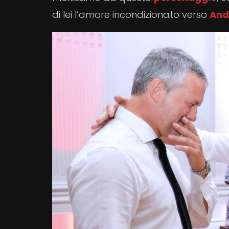
di lei l’amore incondizionato verso
And