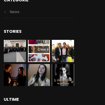
News
STORIES
ULTIME