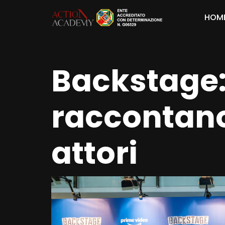
HOM
Backstage: 
raccontano 
attori