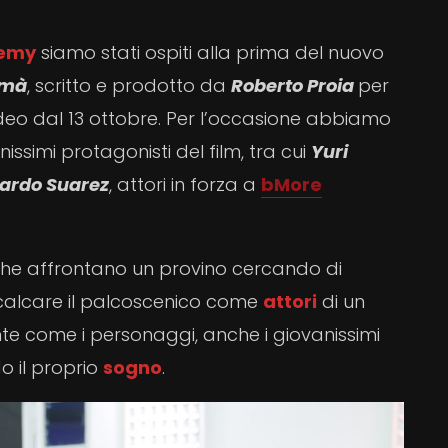
demy
siamo stati ospiti alla prima del nuovo
emà
, scritto e prodotto da
Roberto Proia
per
Video dal 13 ottobre. Per l’occasione abbiamo
ssimi protagonisti del film, tra cui
Yuri
ardo Suarez
, attori in forza a
bMore
he affrontano un provino cercando di
: calcare il palcoscenico come
attori
di un
te come i personaggi, anche i giovanissimi
o il proprio
sogno
.