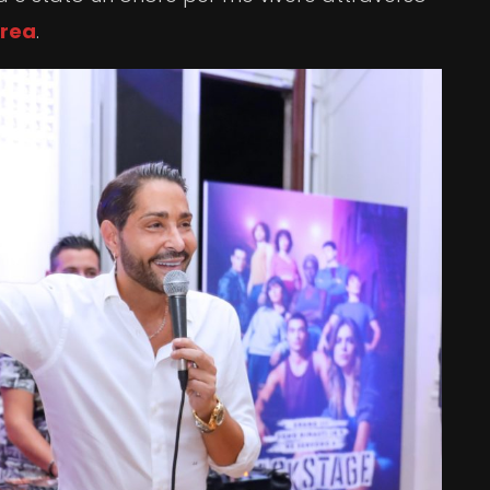
rea
.