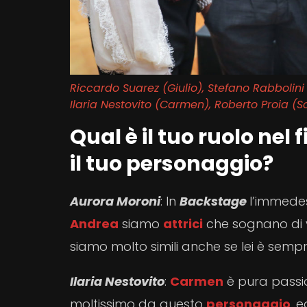
Riccardo Suarez (Giulio), Stefano Rabbolin
Ilaria Nestovito (Carmen), Roberto Proia (
Qual è il tuo ruolo nel
il tuo personaggio?
Aurora Moroni
: In
Backstage
l’immedes
Andrea
siamo
attrici
che sognano di vi
siamo molto simili anche se lei è sempr
Ilaria Nestovito
:
Carmen
è pura passi
moltissimo da questo
personaggio
, 