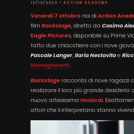
12/10/2022 -
ACTION ACADEMY
Venerdì 7 ottobre
noi di
Action Aca
film
Backstage
, diretto da
Cosimo Al
Eagle Pictures
, disponibile su Prime 
fatto due chiacchiere con i nove giovani
Pascale Langer
,
Ilaria Nestovito
e
Ricc
Management
.
Backstage
racconta di nove ragazzi c
realizzare il loro più grande desiderio
nuovo attesissimo
musical
. Esattamen
attori che li interpretano stanno vivend